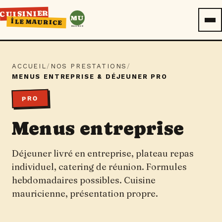
CUISINIER
MU
ÎLE MAURICE
MAURICE
ACCUEIL
/
NOS PRESTATIONS
/
MENUS ENTREPRISE & DÉJEUNER PRO
PRO
Menus entreprise
Déjeuner livré en entreprise, plateau repas
individuel, catering de réunion. Formules
hebdomadaires possibles. Cuisine
mauricienne, présentation propre.