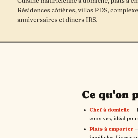
Cuisine mauricienne à domicile, plats à e
Résidences côtières, villas PDS, complexes
anniversaires et dîners IRS.
Ce qu'on 
Chef à domicile
— l
convives, idéal pour
Plats à emporter
—
familiales. Livraiso