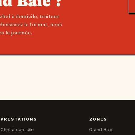
d Baie ?
chef à domicile, traiteur
oisissez le format, nous
s la journée.
PRESTATIONS
ZONES
Chef à domicile
Grand Baie