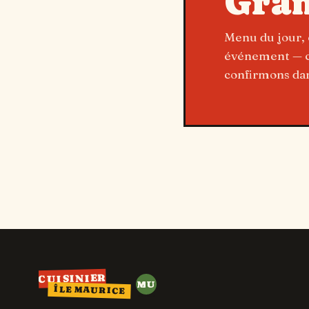
Gran
Menu du jour, 
événement — ch
confirmons dan
CUISINIER
MU
ÎLE MAURICE
MAURICE