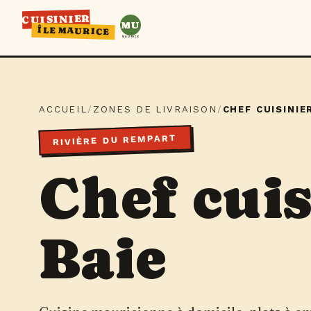
CUISINIER
MU
ÎLE MAURICE
MAURICE
ACCUEIL
/
ZONES DE LIVRAISON
/
CHEF CUISINIE
RIVIÈRE DU REMPART
Chef cui
Baie