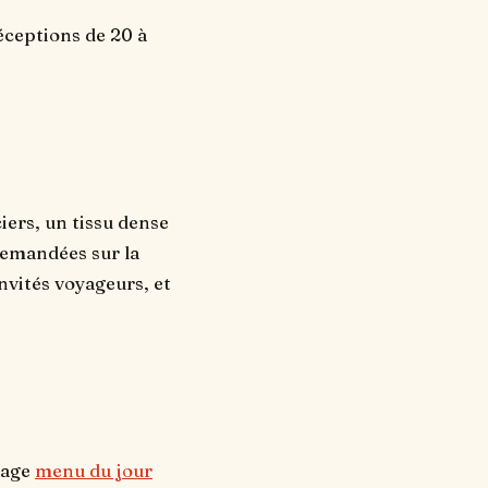
éceptions de 20 à
ers, un tissu dense
demandées sur la
nvités voyageurs, et
page
menu du jour