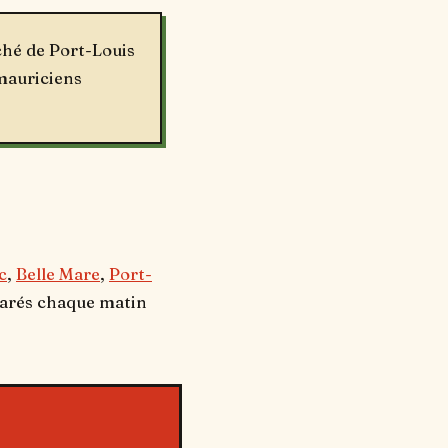
ché de Port-Louis
 mauriciens
c
,
Belle Mare
,
Port-
parés chaque matin