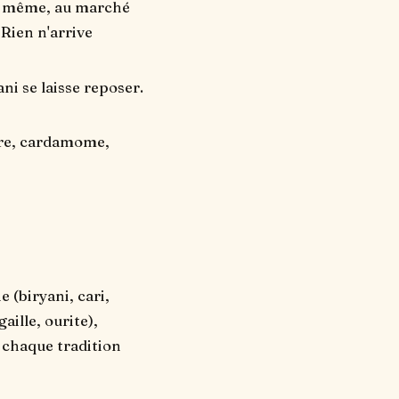
in même, au marché
 Rien n'arrive
i se laisse reposer.
dre, cardamome,
e (biryani, cari,
aille, ourite),
t chaque tradition