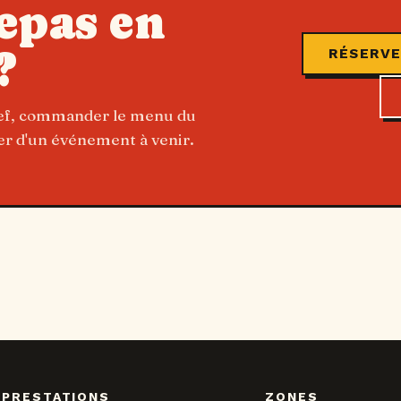
epas en
?
RÉSERVE
hef, commander le menu du
ter d'un événement à venir.
PRESTATIONS
ZONES