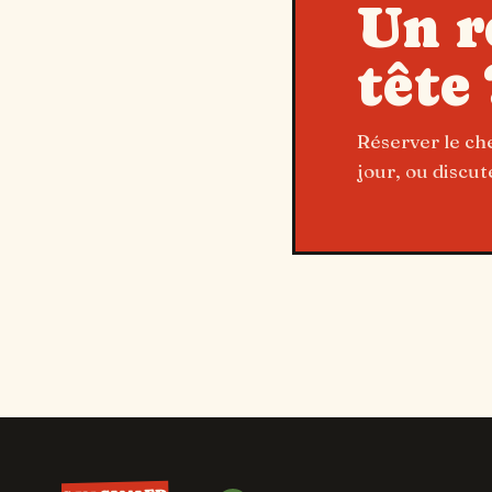
Un r
tête 
Réserver le c
jour, ou discu