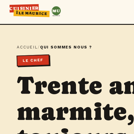
CUISINIER
MU
ÎLE MAURICE
MAURICE
ACCUEIL
/
QUI SOMMES NOUS ?
LE CHEF
Trente a
marmite