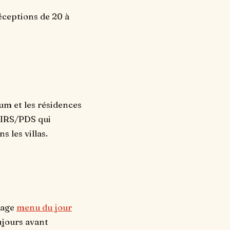
éceptions de 20 à
um et les résidences
'IRS/PDS qui
 les villas.
page
menu du jour
ujours avant