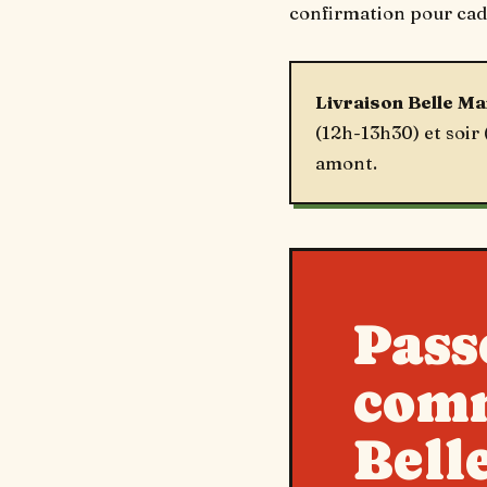
confirmation pour cadr
Livraison Belle Ma
(12h-13h30) et soir
amont.
Pass
com
Bell