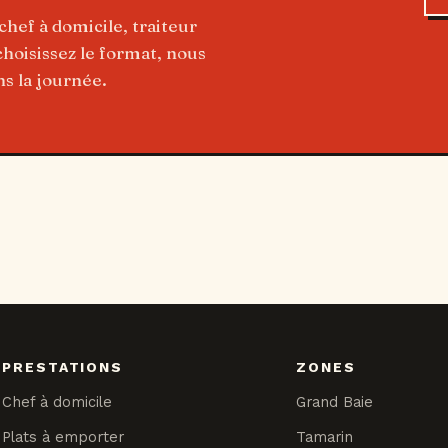
chef à domicile, traiteur
oisissez le format, nous
s la journée.
PRESTATIONS
ZONES
Chef à domicile
Grand Baie
Plats à emporter
Tamarin