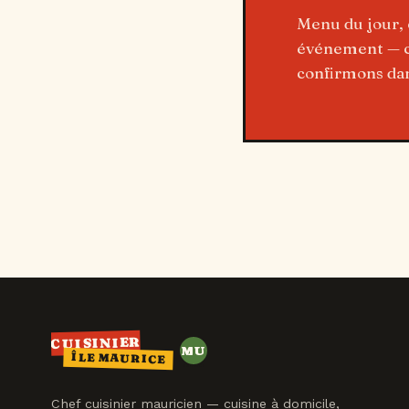
Menu du jour, 
événement — ch
confirmons dan
CUISINIER
MU
ÎLE MAURICE
MAURICE
Chef cuisinier mauricien — cuisine à domicile,