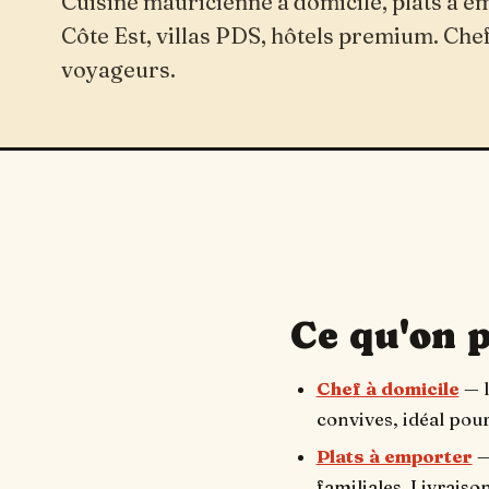
Cuisine mauricienne à domicile, plats à e
Côte Est, villas PDS, hôtels premium. Chef
voyageurs.
Ce qu'on 
Chef à domicile
— l
convives, idéal pour
Plats à emporter
—
familiales. Livraiso